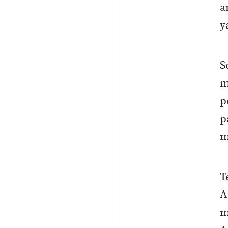
a
y
S
m
p
p
m
T
A
m