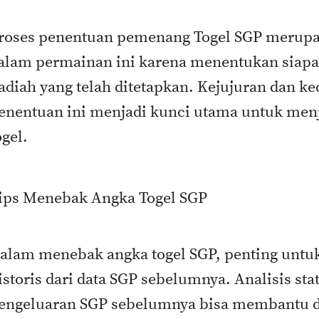
roses penentuan pemenang Togel SGP merupa
alam permainan ini karena menentukan siapa 
adiah yang telah ditetapkan. Kejujuran dan k
enentuan ini menjadi kunci utama untuk menj
ogel.
ips Menebak Angka Togel SGP
alam menebak angka togel SGP, penting unt
istoris dari data SGP sebelumnya. Analisis sta
engeluaran SGP sebelumnya bisa membantu 