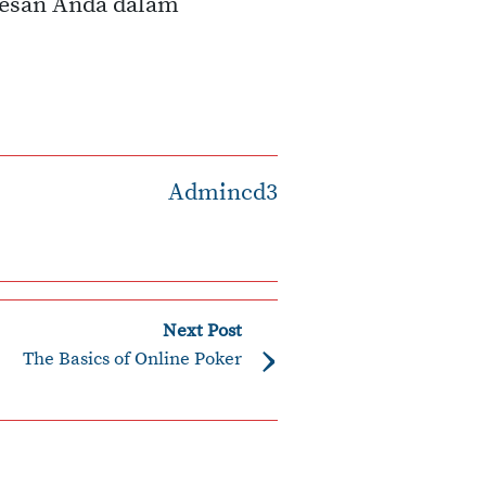
sesan Anda dalam
Admincd3
Next Post
›
The Basics of Online Poker