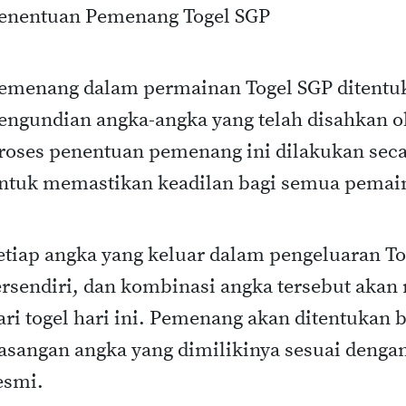
enentuan Pemenang Togel SGP
emenang dalam permainan Togel SGP ditentuk
engundian angka-angka yang telah disahkan o
roses penentuan pemenang ini dilakukan seca
ntuk memastikan keadilan bagi semua pemain 
etiap angka yang keluar dalam pengeluaran To
ersendiri, dan kombinasi angka tersebut akan
ari togel hari ini. Pemenang akan ditentukan
asangan angka yang dimilikinya sesuai denga
esmi.