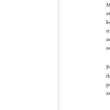
M
s
k
m
a
a
P
d
p
a