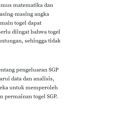
umus matematika dan
asing-masing angka
main togel dapat
rlu diingat bahwa togel
ntungan, sehingga tidak
.
tentang pengeluaran SGP
rui data dan analisis,
reka untuk memperoleh
m permainan togel SGP.