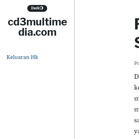
S
Dark
🌖
k
cd3multime
i
dia.com
p
t
Keluaran Hk
o
P
c
D
o
k
n
m
t
m
e
s
n
y
t