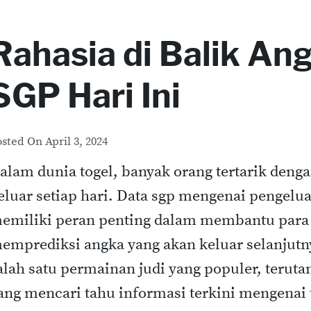
Rahasia di Balik An
SGP Hari Ini
osted On
April 3, 2024
alam dunia togel, banyak orang tertarik deng
eluar setiap hari. Data sgp mengenai pengelu
emiliki peran penting dalam membantu para 
emprediksi angka yang akan keluar selanjutn
alah satu permainan judi yang populer, teruta
ang mencari tahu informasi terkini mengenai t