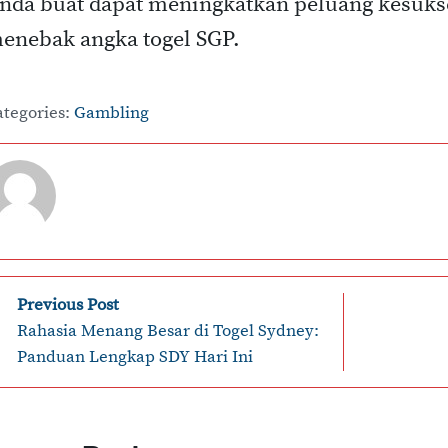
nda buat dapat meningkatkan peluang kesuk
enebak angka togel SGP.
ategories:
Gambling
Post
Previous Post
Rahasia Menang Besar di Togel Sydney:
avigation
Panduan Lengkap SDY Hari Ini