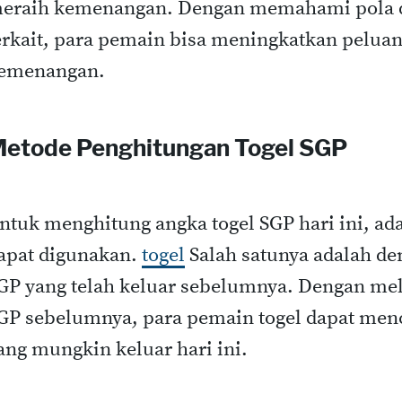
eraih kemenangan. Dengan memahami pola da
erkait, para pemain bisa meningkatkan pelua
emenangan.
etode Penghitungan Togel SGP
ntuk menghitung angka togel SGP hari ini, a
apat digunakan.
togel
Salah satunya adalah de
GP yang telah keluar sebelumnya. Dengan mel
GP sebelumnya, para pemain togel dapat me
ang mungkin keluar hari ini.